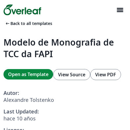
menu
arrow_left_alt
Back to all templates
Modelo de Monografia de
TCC da FAPI
Open as Template
View Source
View PDF
Autor:
Alexandre Tolstenko
Last Updated:
hace 10 años
License: