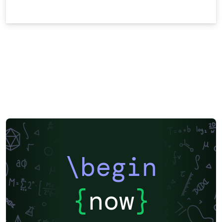
\begin
{
now
}