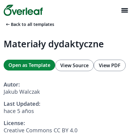
menu
arrow_left_alt
Back to all templates
Materiały dydaktyczne
Open as Template
View Source
View PDF
Autor:
Jakub Walczak
Last Updated:
hace 5 años
License:
Creative Commons CC BY 4.0