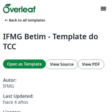
menu
arrow_left_alt
Back to all templates
IFMG Betim - Template do
TCC
Open as Template
View Source
View PDF
Autor:
IFMG
Last Updated:
hace 4 años
License: