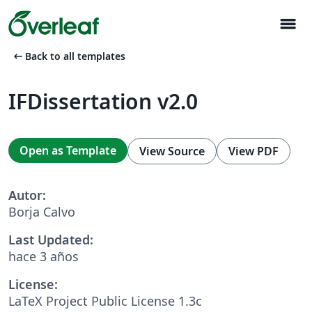
menu
arrow_left_alt
Back to all templates
IFDissertation v2.0
Open as Template
View Source
View PDF
Autor:
Borja Calvo
Last Updated:
hace 3 años
License:
LaTeX Project Public License 1.3c