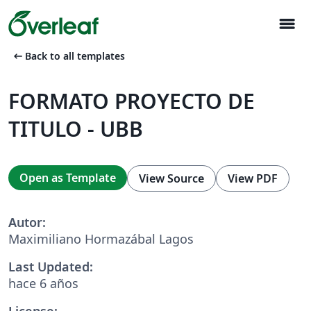
menu
arrow_left_alt
Back to all templates
FORMATO PROYECTO DE
TITULO - UBB
Open as Template
View Source
View PDF
Autor:
Maximiliano Hormazábal Lagos
Last Updated:
hace 6 años
License: