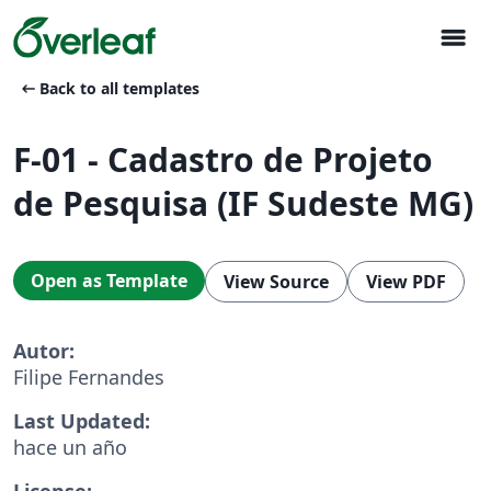
menu
arrow_left_alt
Back to all templates
F-01 - Cadastro de Projeto
de Pesquisa (IF Sudeste MG)
Open as Template
View Source
View PDF
Autor:
Filipe Fernandes
Last Updated:
hace un año
License: