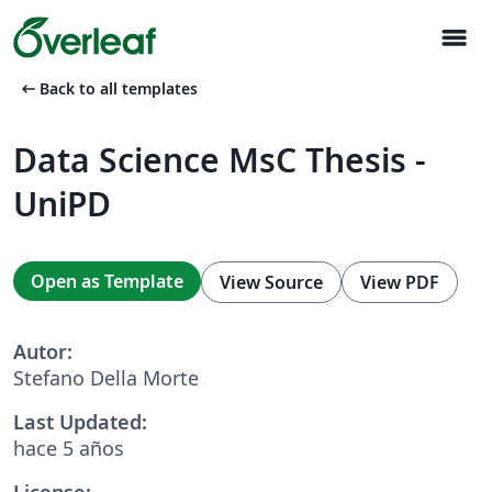
menu
arrow_left_alt
Back to all templates
Data Science MsC Thesis -
UniPD
Open as Template
View Source
View PDF
Autor:
Stefano Della Morte
Last Updated:
hace 5 años
License: