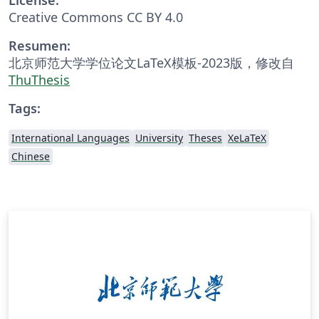
Creative Commons CC BY 4.0
Resumen:
北京师范大学学位论文LaTeX模板-2023版，修改自
ThuThesis
Tags:
International Languages
University
Theses
XeLaTeX
Chinese