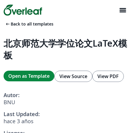
menu
arrow_left_alt
Back to all templates
北京师范大学学位论文LaTeX模
板
Open as Template
View Source
View PDF
Autor:
BNU
Last Updated:
hace 3 años
License: