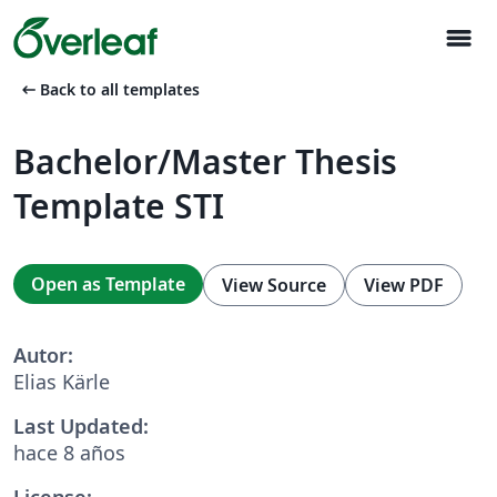
menu
arrow_left_alt
Back to all templates
Bachelor/Master Thesis
Template STI
Open as Template
View Source
View PDF
Autor:
Elias Kärle
Last Updated:
hace 8 años
License: