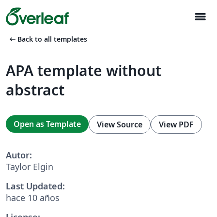
menu
arrow_left_alt
Back to all templates
APA template without
abstract
Open as Template
View Source
View PDF
Autor:
Taylor Elgin
Last Updated:
hace 10 años
License: