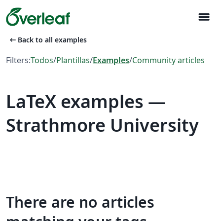
menu
arrow_left_alt
Back to all examples
Filters:
Todos
/
Plantillas
/
Examples
/
Community articles
LaTeX examples —
Strathmore University
There are no articles