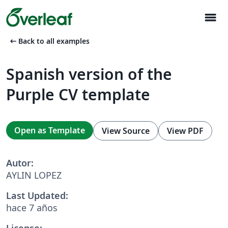
menu
arrow_left_alt
Back to all examples
Spanish version of the
Purple CV template
Open as Template
View Source
View PDF
Autor:
AYLIN LOPEZ
Last Updated:
hace 7 años
License: