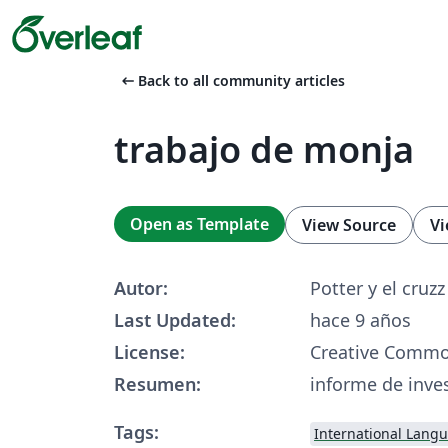
arrow_left_alt
Back to all community articles
trabajo de monja
Open as Template
View Source
Vi
Autor:
Potter y el cruzz
Last Updated:
hace 9 años
License:
Creative Commo
Resumen:
informe de inve
Tags:
International Lang