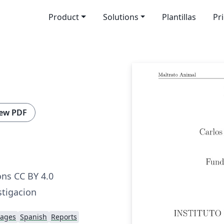
Product
Solutions
Plantillas
Pr
ew PDF
ns CC BY 4.0
stigacion
uages
Spanish
Reports