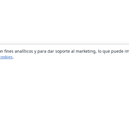
n fines analíticos y para dar soporte al marketing, lo que puede i
cookies
.
Quiénes somos
About us
Empleo