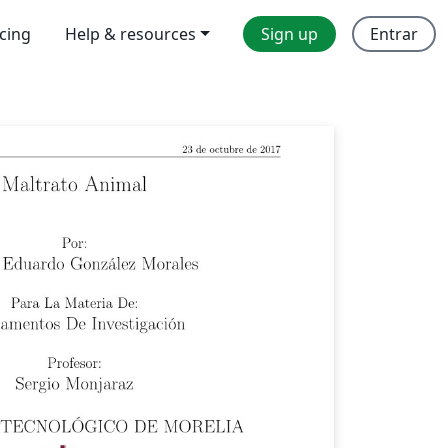
icing
Help & resources
Sign up
Entrar