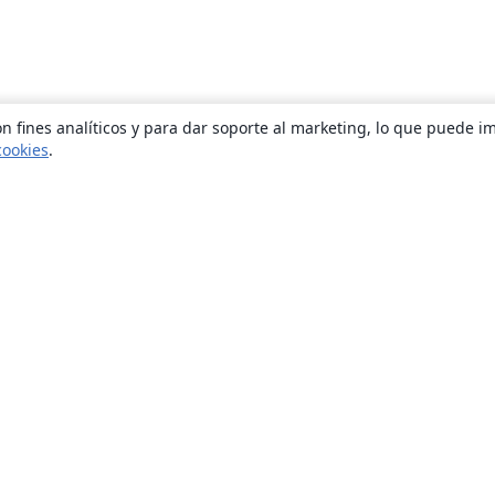
n fines analíticos y para dar soporte al marketing, lo que puede i
cookies
.
Quiénes somos
About us
Empleo
Blog