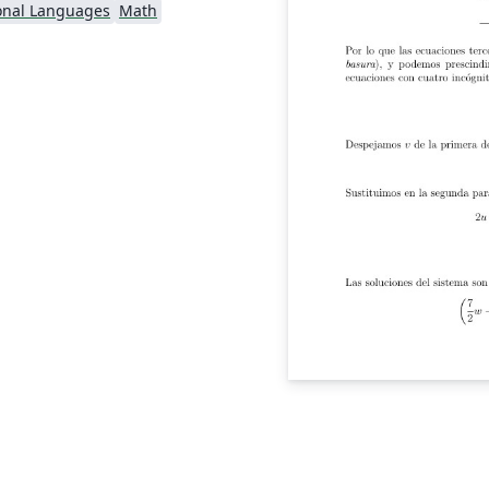
onal Languages
Math