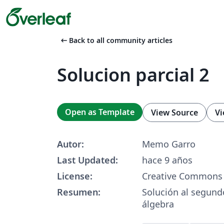
arrow_left_alt
Back to all community articles
Solucion parcial 2
Open as Template
View Source
Vi
Autor:
Memo Garro
Last Updated:
hace 9 años
License:
Creative Commons 
Resumen:
Solución al segund
álgebra