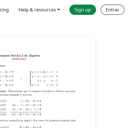
icing
Help & resources
Sign up
Entrar