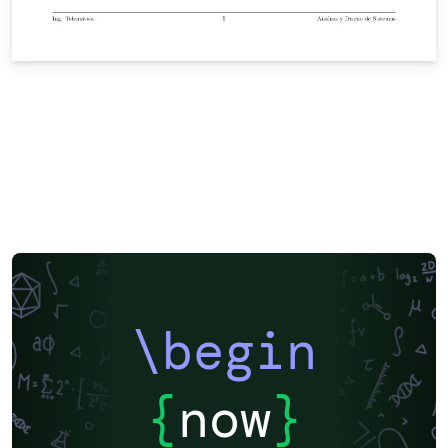
\begin
{
now
}