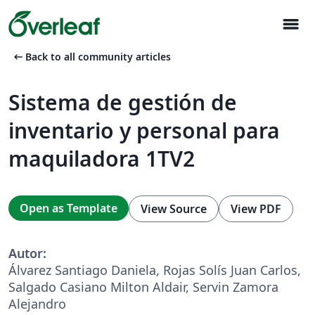
menu
arrow_left_alt
Back to all community articles
Sistema de gestión de
inventario y personal para
maquiladora 1TV2
Open as Template
View Source
View PDF
Autor:
Álvarez Santiago Daniela, Rojas Solís Juan Carlos,
Salgado Casiano Milton Aldair, Servin Zamora
Alejandro