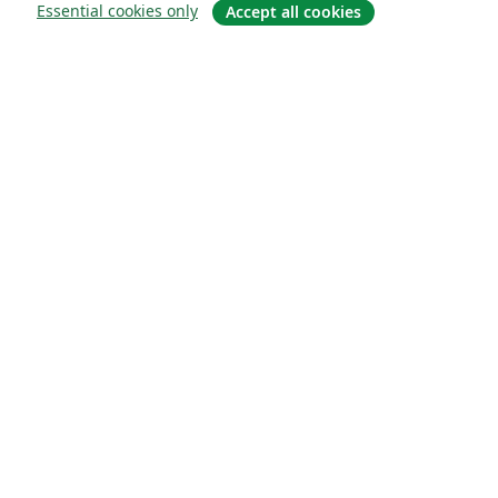
Essential cookies only
Accept all cookies
Quiénes somos
About us
Empleo
Blog
Solutions
For business
For universities
For government