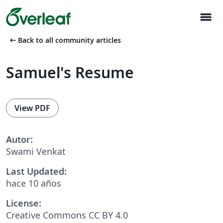
menu
arrow_left_alt
Back to all community articles
Samuel's Resume
View PDF
Autor:
Swami Venkat
Last Updated:
hace 10 años
License:
Creative Commons CC BY 4.0