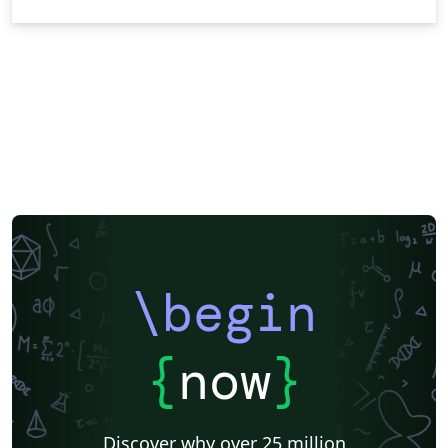
\begin
{
now
}
Discover why over 25 million