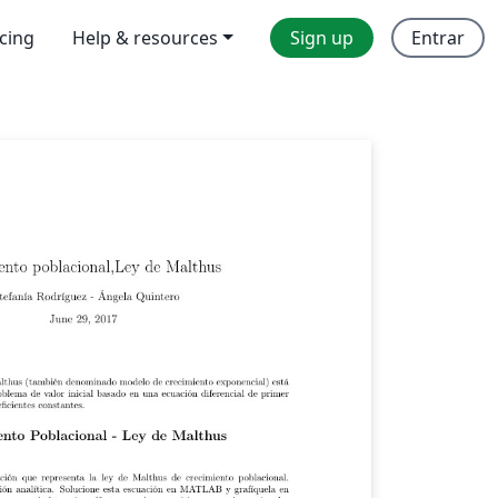
icing
Help & resources
Sign up
Entrar