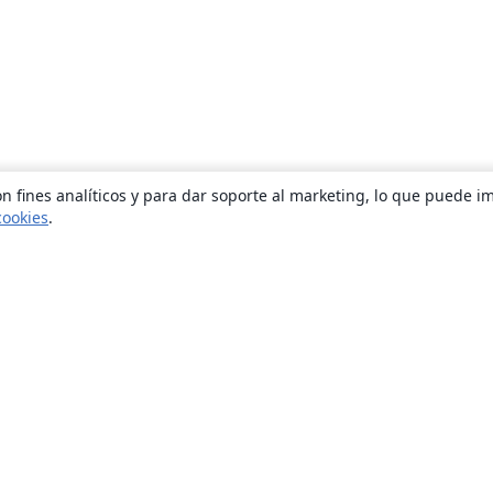
n fines analíticos y para dar soporte al marketing, lo que puede i
cookies
.
Quiénes somos
About us
Empleo