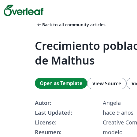
arrow_left_alt
Back to all community articles
Crecimiento poblac
de Malthus
Open as Template
View Source
Vi
Autor:
Angela
Last Updated:
hace 9 años
License:
Creative Co
Resumen:
modelo