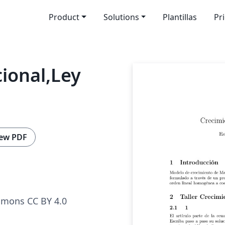
Product
Solutions
Plantillas
Pr
ional,Ley
ew PDF
mmons CC BY 4.0