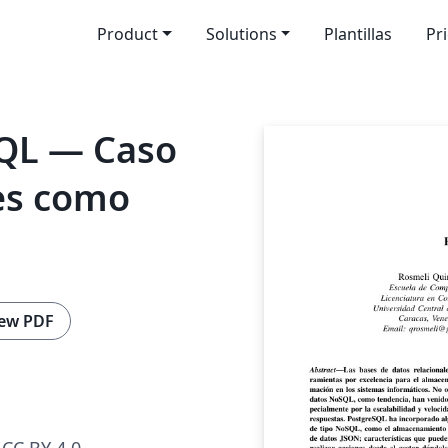
Product
Solutions
Plantillas
Pr
SQL — Caso
res como
ew PDF
CC BY 4.0