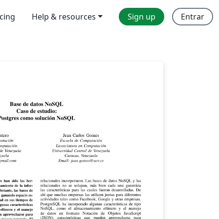
icing
Help & resources
Sign up
Entrar