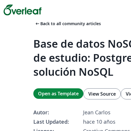
arrow_left_alt
Back to all community articles
Base de datos No
de estudio: Postg
solución NoSQL
Open as Template
View Source
Vi
Autor:
Jean Carlos
Last Updated:
hace 10 años
License:
Creative Commons 