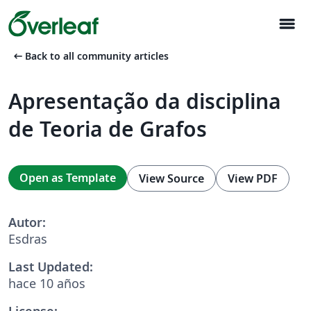
menu
arrow_left_alt
Back to all community articles
Apresentação da disciplina
de Teoria de Grafos
Open as Template
View Source
View PDF
Autor:
Esdras
Last Updated:
hace 10 años
License: