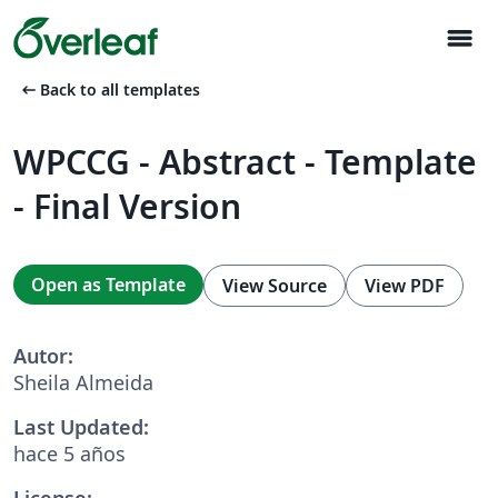
menu
arrow_left_alt
Back to all templates
WPCCG - Abstract - Template
- Final Version
Open as Template
View Source
View PDF
Autor:
Sheila Almeida
Last Updated:
hace 5 años
License: