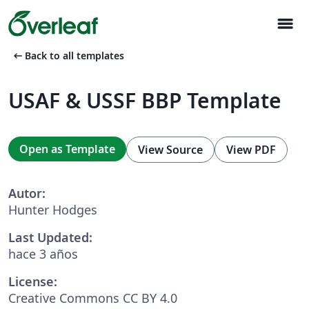
menu
arrow_left_alt
Back to all templates
USAF & USSF BBP Template
Open as Template
View Source
View PDF
Autor:
Hunter Hodges
Last Updated:
hace 3 años
License:
Creative Commons CC BY 4.0