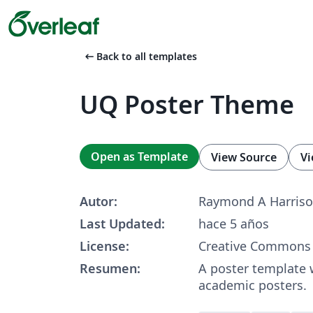
arrow_left_alt
Back to all templates
UQ Poster Theme
Open as Template
View Source
Vi
Autor:
Raymond A Harris
Last Updated:
hace 5 años
License:
Creative Commons 
Resumen:
A poster template 
academic posters.