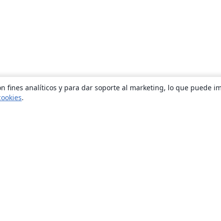
n fines analíticos y para dar soporte al marketing, lo que puede i
cookies
.
Quiénes somos
About us
Empleo