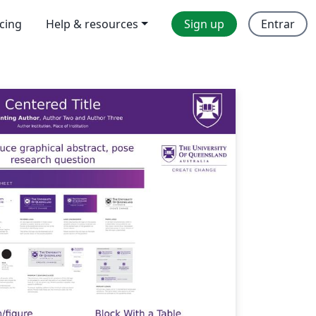
icing
Help & resources
Sign up
Entrar