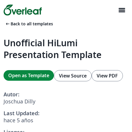
menu
arrow_left_alt
Back to all templates
Unofficial HiLumi
Presentation Template
Open as Template
View Source
View PDF
Autor:
Joschua Dilly
Last Updated:
hace 5 años
License: