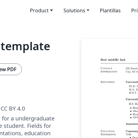
Product
Solutions
Plantillas
Pr
 template
ew PDF
CC BY 4.0
V for a undergraduate
 student. Fields for
ntations, education