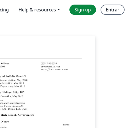
icing
Help & resources
Sign up
Entrar