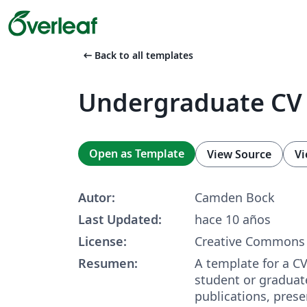
arrow_left_alt
Back to all templates
Undergraduate CV
Open as Template
View Source
Vi
Autor:
Camden Bock
Last Updated:
hace 10 años
License:
Creative Commons 
Resumen:
A template for a C
student or graduate
publications, prese