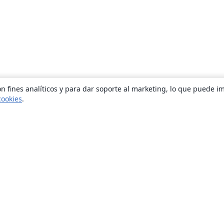
n fines analíticos y para dar soporte al marketing, lo que puede i
cookies
.
Quiénes somos
About us
Empleo