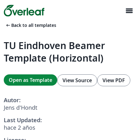
menu
arrow_left_alt
Back to all templates
TU Eindhoven Beamer
Template (Horizontal)
Open as Template
View Source
View PDF
Autor:
Jens d'Hondt
Last Updated:
hace 2 años
License: