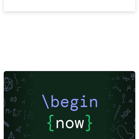
\begin
{
now
}