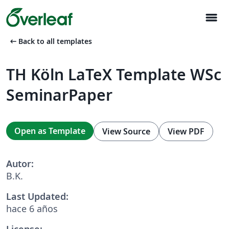
menu
arrow_left_alt
Back to all templates
TH Köln LaTeX Template WSc
SeminarPaper
Open as Template
View Source
View PDF
Autor:
B.K.
Last Updated:
hace 6 años
License: