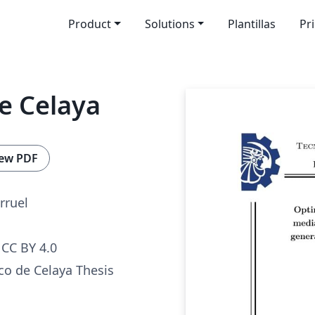
Product
Solutions
Plantillas
Pr
de Celaya
ew PDF
arruel
CC BY 4.0
co de Celaya Thesis