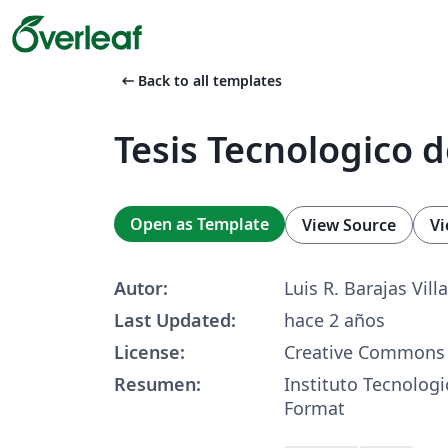
arrow_left_alt
Back to all templates
Tesis Tecnologico 
Open as Template
View Source
Vi
Autor:
Luis R. Barajas Vill
Last Updated:
hace 2 años
License:
Creative Commons 
Resumen:
Instituto Tecnologi
Format