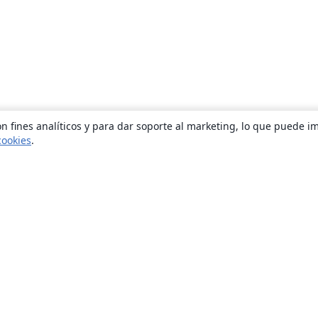
n fines analíticos y para dar soporte al marketing, lo que puede i
cookies
.
Quiénes somos
About us
Empleo