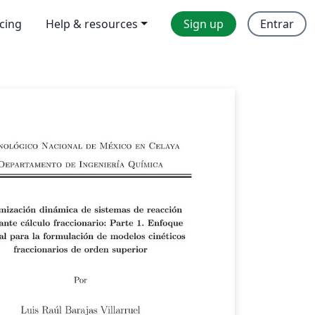
icing
Help & resources
Sign up
Entrar