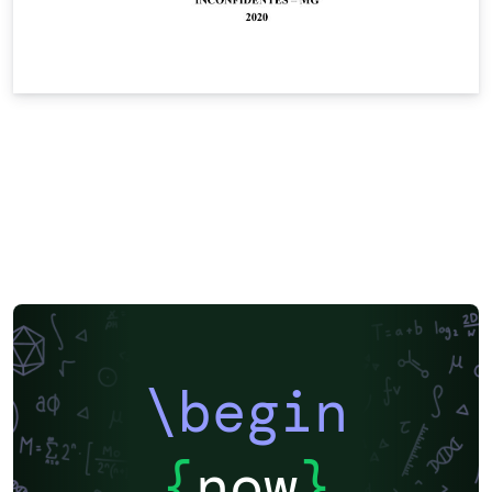
\begin
{
now
}