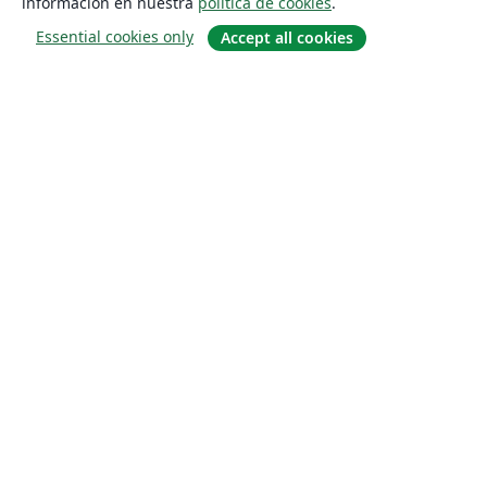
información en nuestra
política de cookies
.
Essential cookies only
Accept all cookies
Quiénes somos
About us
Empleo
Blog
Solutions
For business
For universities