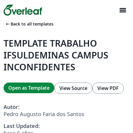
menu
arrow_left_alt
Back to all templates
TEMPLATE TRABALHO
IFSULDEMINAS CAMPUS
INCONFIDENTES
Open as Template
View Source
View PDF
Autor:
Pedro Augusto Faria dos Santos
Last Updated:
hace 6 años