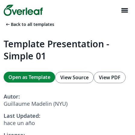
menu
arrow_left_alt
Back to all templates
Template Presentation -
Simple 01
Open as Template
View Source
View PDF
Autor:
Guillaume Madelin (NYU)
Last Updated:
hace un año
License: