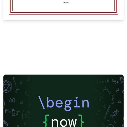
\begin
{
now
}