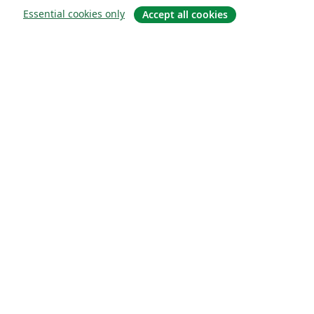
Essential cookies only
Accept all cookies
Quiénes somos
About us
Empleo
Blog
Solutions
For business
For universities