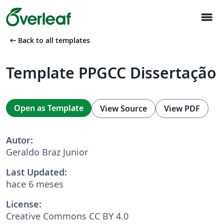
menu
arrow_left_alt
Back to all templates
Template PPGCC Dissertação
Open as Template
View Source
View PDF
Autor:
Geraldo Braz Junior
Last Updated:
hace 6 meses
License:
Creative Commons CC BY 4.0