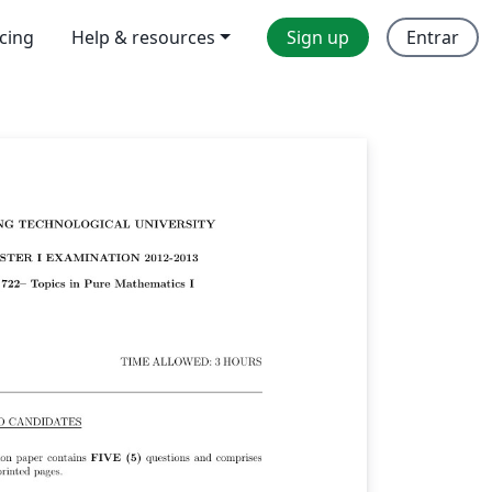
icing
Help & resources
Sign up
Entrar