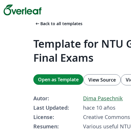
arrow_left_alt
Back to all templates
Template for NTU 
Final Exams
Open as Template
View Source
Vi
Autor:
Dima Pasechnik
Last Updated:
hace 10 años
License:
Creative Commons 
Resumen:
Various useful NTU-