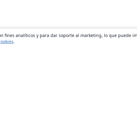
n fines analíticos y para dar soporte al marketing, lo que puede i
cookies
.
Quiénes somos
About us
Empleo
Blog