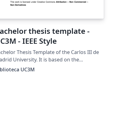
achelor thesis template -
C3M - IEEE Style
chelor Thesis Template of the Carlos III de
drid University. It is based on the
commendations for the IEEE style of the
iblioteca UC3M
ide for the TFG prepared by the University
brary.