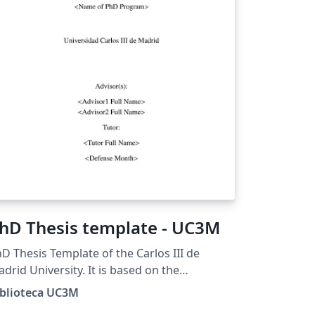
hD Thesis template - UC3M
D Thesis Template of the Carlos III de
drid University. It is based on the
commendations for the IEEE style of the
iblioteca UC3M
ide for the Thesis prepared by the