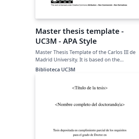
Master thesis template -
UC3M - APA Style
Master Thesis Template of the Carlos III de
Madrid University. It is based on the
recommendations for the APA style of the
Biblioteca UC3M
Guide for TFM prepared by the University
Library.