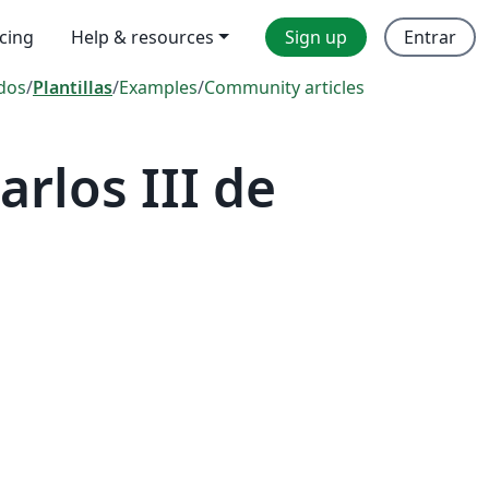
icing
Help & resources
Sign up
Entrar
dos
/
Plantillas
/
Examples
/
Community articles
rlos III de