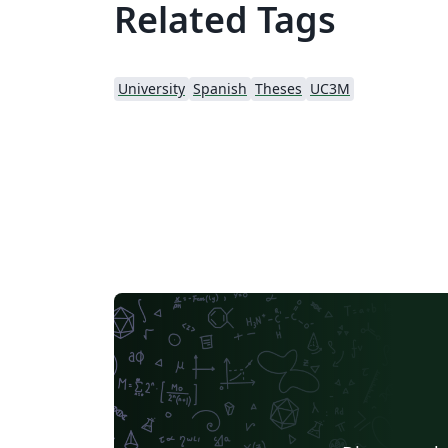
Related Tags
University
Spanish
Theses
UC3M