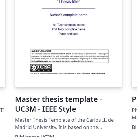
Master thesis template -
P
UC3M - IEEE Style
II
Ph
Ma
Master Thesis Template of the Carlos III de
re
Madrid University. It is based on the
B
Gu
recommendations for the IEEE style of the
Biblioteca UC3M