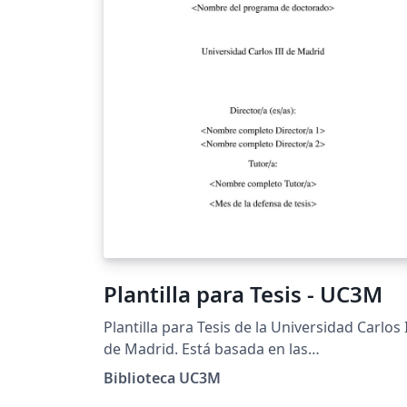
Plantilla para Tesis - UC3M
Plantilla para Tesis de la Universidad Carlos I
de Madrid. Está basada en las
recomendaciones de la Guía para la Tesis
Biblioteca UC3M
doctoral elaborada por la Biblioteca de la