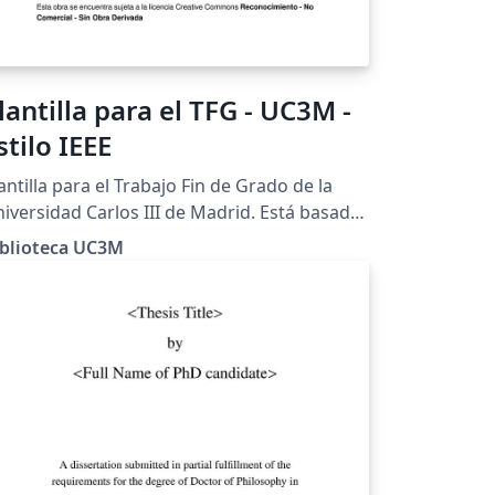
lantilla para el TFG - UC3M -
stilo IEEE
antilla para el Trabajo Fin de Grado de la
iversidad Carlos III de Madrid. Está basada
 las recomendaciones para el estilo IEEE de
iblioteca UC3M
 Guía para el TFG elaborada por la Biblioteca
 la Universidad.