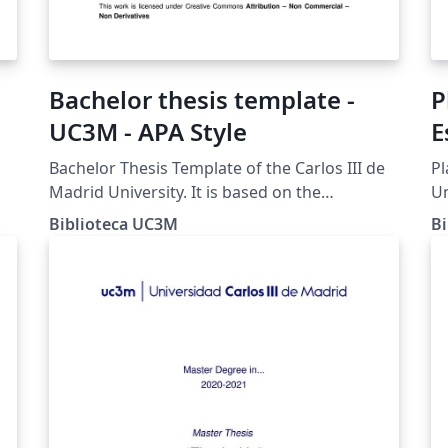
Bachelor thesis template -
P
UC3M - APA Style
E
Bachelor Thesis Template of the Carlos III de
Pl
Madrid University. It is based on the
Un
recommendations for the APA style of the
en
Biblioteca UC3M
B
Guide for the TFG prepared by the University
la
Library.
de