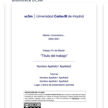
Un
Guide for TFM prepared by the University
Library.