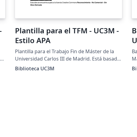
-
Plantilla para el TFM - UC3M -
B
Estilo APA
U
Plantilla para el Trabajo Fin de Máster de la
Ba
da
Universidad Carlos III de Madrid. Está basada
Ma
de
en las recomendaciones para el estilo APA de
re
Biblioteca UC3M
B
la Guía para el TFM elaborada por la
Gu
Biblioteca de la Universidad.
Li