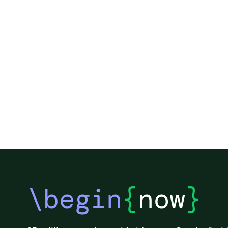
\begin
{
now
}