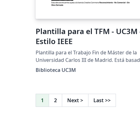
Plantilla para el TFM - UC3M 
Estilo IEEE
Plantilla para el Trabajo Fin de Máster de la
Universidad Carlos III de Madrid. Está basa
en las recomendaciones para el estilo IEEE 
Biblioteca UC3M
la Guía para el TFM elaborada por la
Biblioteca de la Universidad.
1
2
Next
>
Last
>>