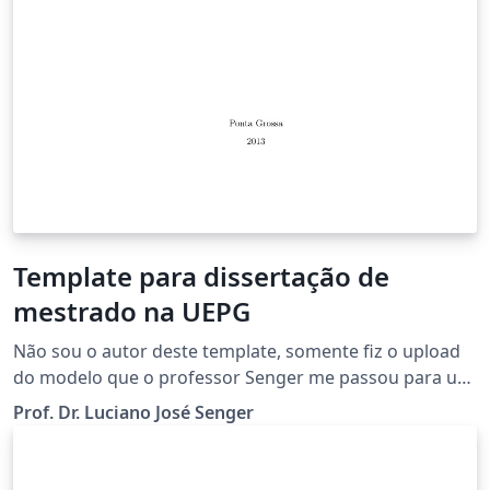
Template para dissertação de
mestrado na UEPG
Não sou o autor deste template, somente fiz o upload
do modelo que o professor Senger me passou para uso
no Overleaf. Se houver um template melhor ou alguma
Prof. Dr. Luciano José Senger
sugestão de melhoria por favor me contate por e-mail:
ribas.jonathan@gmail.com.