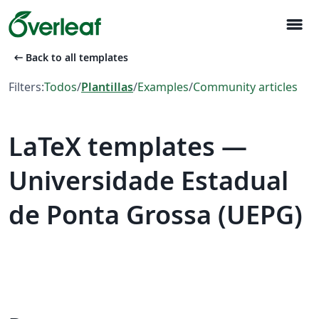
menu
arrow_left_alt
Back to all templates
Filters:
Todos
/
Plantillas
/
Examples
/
Community articles
LaTeX templates —
Universidade Estadual
de Ponta Grossa (UEPG)