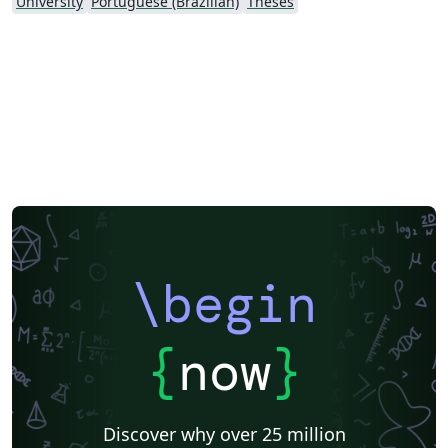
University
Portuguese (Brazilian)
Theses
\begin
{
now
}
Discover why over 25 million