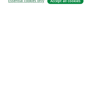
Essential cookies only
Accept all cookies
Quiénes somos
About us
Empleo
Blog
Solutions
For business
For universities
For government
For publishers