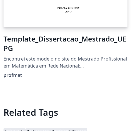
Template_Dissertacao_Mestrado_UE
PG
Encontrei este modelo no site do Mestrado Profissional
em Matemática em Rede Nacional:
https://www2.uepg.br/profmat/documentos/
profmat
Related Tags