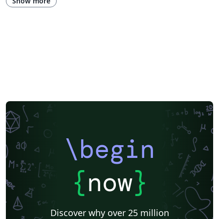
Show more
\begin
{
now
}
Discover why over 25 million