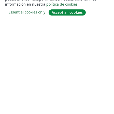
información en nuestra
política de cookies
.
Essential cookies only
Accept all cookies
Quiénes somos
About us
Empleo
Blog
Solutions
For business
For universities
For government
For publishers