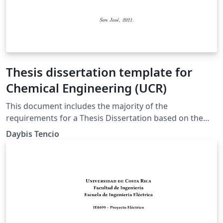
Thesis dissertation template for
Chemical Engineering (UCR)
This document includes the majority of the
requirements for a Thesis Dissertation based on the
Chemical Engineer Department Criteria at the
Daybis Tencio
University of Costa Rica (UCR, 2021).