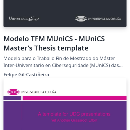
Modelo TFM MUniCS - MUniCS
Master's Thesis template
Modelo para o Traballo Fin de Mestrado do Máster
Inter-Universitario en Ciberseguridade (MUniCS) das
Universidades de Vigo e da Coruña. Baseado en Clean
Felipe Gil-Castiñeira
Thesis de Ricardo Langner MUniCS Master's Thesis
template for the Universities of Vigo and Coruña. Based
on Clean Thesis by Ricardo Langner