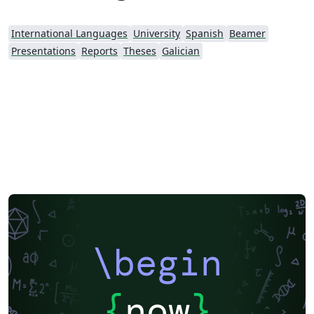
International Languages
University
Spanish
Beamer
Presentations
Reports
Theses
Galician
\begin
{
now
}