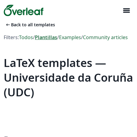
menu
arrow_left_alt
Back to all templates
Filters:
Todos
/
Plantillas
/
Examples
/
Community articles
LaTeX templates —
Universidade da Coruña
(UDC)