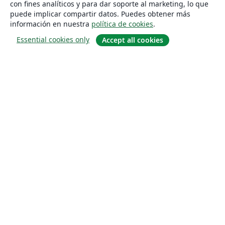
con fines analíticos y para dar soporte al marketing, lo que
puede implicar compartir datos. Puedes obtener más
información en nuestra
política de cookies
.
Essential cookies only
Accept all cookies
Quiénes somos
About us
Empleo
Blog
Solutions
For business
For universities