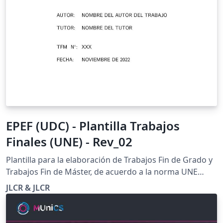
EPEF (UDC) - Plantilla Trabajos
Finales (UNE) - Rev_02
Plantilla para la elaboración de Trabajos Fin de Grado y
Trabajos Fin de Máster, de acuerdo a la norma UNE
157001:2014 de Criterios generales para la elaboración
JLCR & JLCR
formal de los documentos que constituyen un proyecto
técnico.