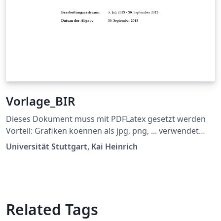
Vorlage_BIR
Dieses Dokument muss mit PDFLatex gesetzt werden
Vorteil: Grafiken koennen als jpg, png, ... verwendet
werden und die Links im Dokument sind auch gleich
Universität Stuttgart, Kai Heinrich
richtig Ermöglicht \\ bei der Titelseite (z.B. bei
supervisor) Siehe
https://github.com/latextemplates/uni-stuttgart-cs-
cover/issues/4
Related Tags