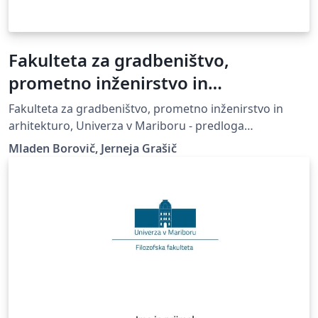
Fakulteta za gradbeništvo,
prometno inženirstvo in
arhitekturo, Univerza v Mariboru -
Fakulteta za gradbeništvo, prometno inženirstvo in
predloga zaključnega dela
arhitekturo, Univerza v Mariboru - predloga
zaključnega dela, UM FGPA
Mladen Borovič, Jerneja Grašič