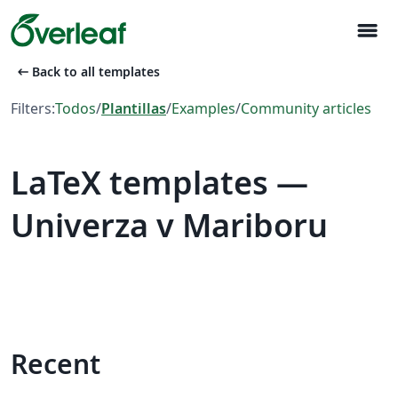
menu
arrow_left_alt
Back to all templates
Filters:
Todos
/
Plantillas
/
Examples
/
Community articles
LaTeX templates —
Univerza v Mariboru
Recent