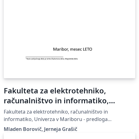
Fakulteta za elektrotehniko,
računalništvo in informatiko,
Univerza v Mariboru - predloga
Fakulteta za elektrotehniko, računalništvo in
zaključnega dela
informatiko, Univerza v Mariboru - predloga
zaključnega dela, UM FERI
Mladen Borovič, Jerneja Grašič