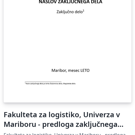
Fakulteta za logistiko, Univerza v
Mariboru - predloga zaključnega
dela
Fakulteta za logistiko, Univerza v Mariboru - predloga