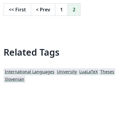
<<
First
<
Prev
1
2
Related Tags
International Languages
University
LuaLaTeX
Theses
Slovenian