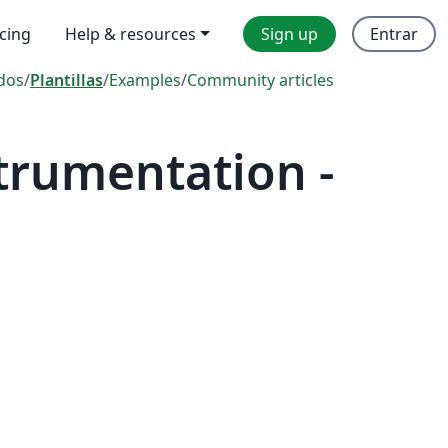
icing
Help & resources
Sign up
Entrar
dos
/
Plantillas
/
Examples
/
Community articles
trumentation -