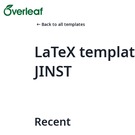
arrow_left_alt
Back to all templates
LaTeX templat
JINST
Recent