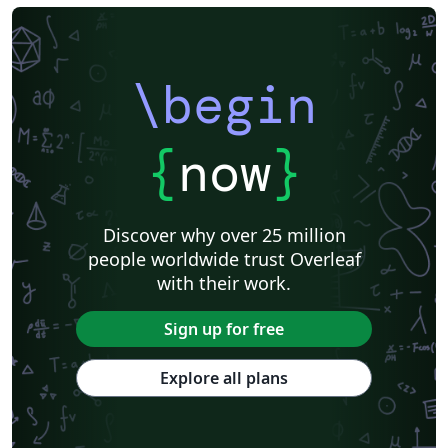
\begin
{
now
}
Discover why over 25 million
people worldwide trust Overleaf
with their work.
Sign up for free
Explore all plans