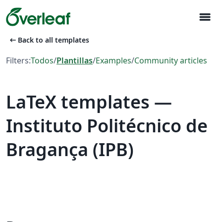
menu
arrow_left_alt
Back to all templates
Filters:
Todos
/
Plantillas
/
Examples
/
Community articles
LaTeX templates —
Instituto Politécnico de
Bragança (IPB)