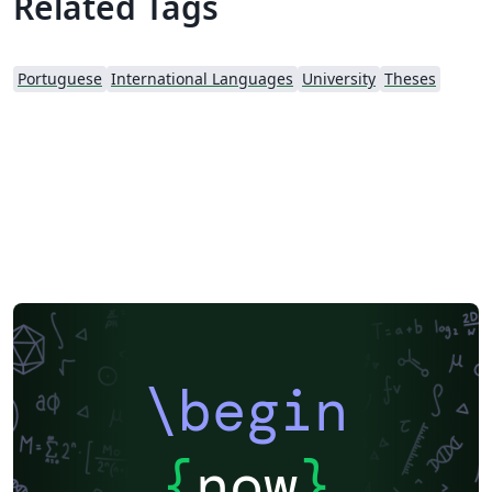
Related Tags
Portuguese
International Languages
University
Theses
\begin
{
now
}