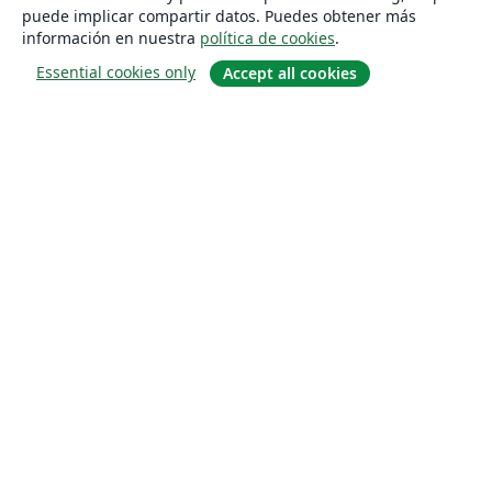
puede implicar compartir datos. Puedes obtener más
información en nuestra
política de cookies
.
Essential cookies only
Accept all cookies
Quiénes somos
About us
Empleo
Blog
Solutions
For business
For universities