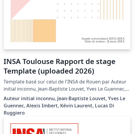
INSA Toulouse Rapport de stage
Template (uploaded 2026)
Template basé sur celui de l'INSA de Rouen par Auteur
initial inconnu, Jean-Baptiste Louvet, Yves Le Guennec,
Alexis Imbert, Kévin Laurent. Modifié par Lucas DI
Auteur initial inconnu, Jean-Baptiste Louvet, Yves Le
RUGGIERO afin de respecter les consignes de rédaction
Guennec, Alexis Imbert, Kévin Laurent, Lucas Di
du département de Génie Mécanique de l'INSA
Ruggiero
Toulouse (v. https://moodle.insa-
toulouse.fr/course/view.php?id=1222 ou document
présent dans le projet) Template respectant la charte