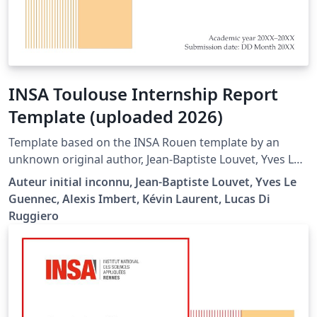
INSA Toulouse Internship Report
Template (uploaded 2026)
Template based on the INSA Rouen template by an
unknown original author, Jean-Baptiste Louvet, Yves Le
Guennec, Alexis Imbert, and Kévin Laurent. Modified by
Auteur initial inconnu, Jean-Baptiste Louvet, Yves Le
Lucas DI RUGGIERO to comply with the report-writing
Guennec, Alexis Imbert, Kévin Laurent, Lucas Di
guidelines of the Mechanical Engineering Department
Ruggiero
at INSA Toulouse (see https://moodle.insa-
toulouse.fr/course/view.php?id=1222 or the document
included in the project). Template compliant with the
2023 visual identity guidelines.