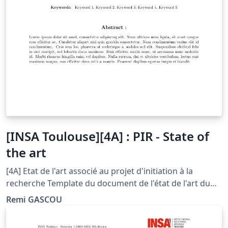
[INSA Toulouse][4A] : PIR - State of
the art
[4A] Etat de l'art associé au projet d'initiation à la
recherche Template du document de l'état de l'art du
projet d'initiation à la recherche de l'INSA de Toulouse
Remi GASCOU