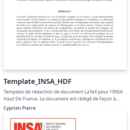
Template_INSA_HDF
Template de rédaction de document LaTeX pour l'INSA
Haut De France. Le document est rédigé de façon à
fournir des explications quand à son fonctionnement.
Cyprien Pierre