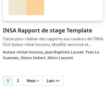
INSA Rapport de stage Template
Classe pour réaliser des rapports aux couleurs de l'INSA
V3.0 Auteur initial inconnu. Modifié, vectorisé et
actualisé par Jean-Baptiste Louvet Adaptations par Yves
Auteur initial inconnu, Jean-Baptiste Louvet, Yves Le
Le Guennec Mise à jour à la charte graphique 2023, par
Guennec, Alexis Imbert, Kévin Laurent
Alexis Imbert et Kévin Laurent
1
2
Next
>
Last
>>