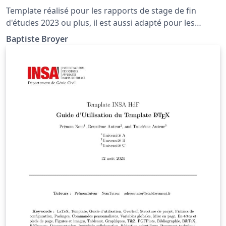
Template réalisé pour les rapports de stage de fin
d'études 2023 ou plus, il est aussi adapté pour les
stages de cycle ingénieur. Les choix de mise en page
Baptiste Broyer
respectent les consignes données par le département
INFO, mais sont subjectifs.