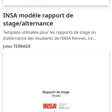
INSA modèle rapport de
stage/alternance
Template utilisable pour les rapports de stage ou
d'alternance des étudiants de l'INSA Rennes. Ce
template s'appuie sur un modèle créé par l'INSA Rennes
Jules TERRADE
au format Word et respecte la chartre graphique de
l'école ainsi que les consignes de mise en page
(https://intranet.insa-rennes.fr/modeles-documents-
insa.html)).