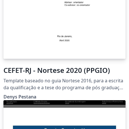
CEFET-RJ - Nortese 2020 (PPGIO)
Template baseado no guia Nortese 2016, para a escrita
da qualificação e a tese do programa de pós graduação
em instrumentação e óptica aplicada do CEFET/RJ.
Denys Pestana