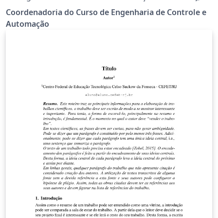
campus Nova Iguaçu, realizarem o seu Projeto Final de
Coordenadoria do Curso de Engenharia de Controle e
curso.
Automação