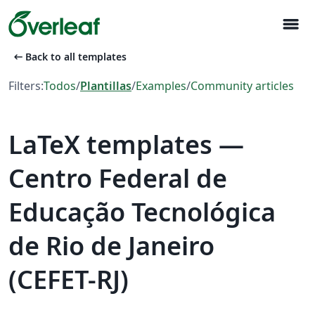
menu
arrow_left_alt
Back to all templates
Filters:
Todos
/
Plantillas
/
Examples
/
Community articles
LaTeX templates —
Centro Federal de
Educação Tecnológica
de Rio de Janeiro
(CEFET-RJ)