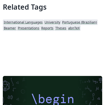
Related Tags
International Languages
University
Portuguese (Brazilian)
Beamer
Presentations
Reports
Theses
abnTeX
\begin