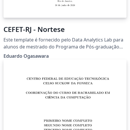
CEFET-RJ - Nortese
Este template é fornecido pelo Data Analytics Lab para
alunos de mestrado do Programa de Pós-graduação
em Ciência da Computação e para os alunos de
Eduardo Ogasawara
mestrado e doutorado do Programa de Pós-graduação
em Engenharia de Sistemas e Computação