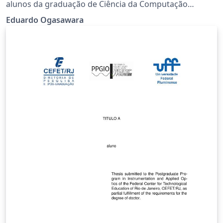
alunos da graduação de Ciência da Computação
realizarem o seu TCC.
Eduardo Ogasawara