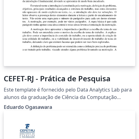
CEFET-RJ - Prática de Pesquisa
Este template é fornecido pelo Data Analytics Lab para
alunos da graduação de Ciência da Computação
realizarem o seu os trabalhos das disciplinas de
Eduardo Ogasawara
Mineração de Dados e Prática de Pesquisa. Ele também
pode ser utilizado para submissão de artigos no
formato da SBC.