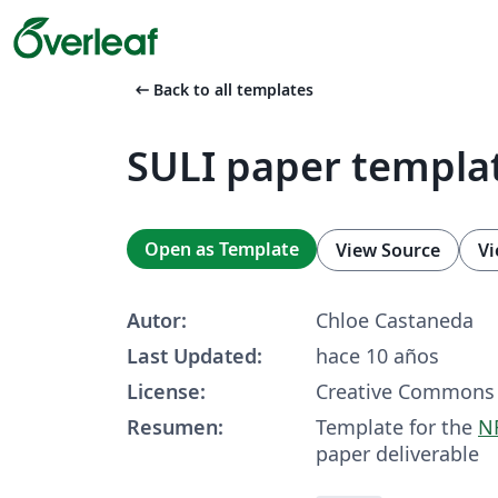
arrow_left_alt
Back to all templates
SULI paper templa
Open as Template
View Source
Vi
Autor:
Chloe Castaneda
Last Updated:
hace 10 años
License:
Creative Commons 
Resumen:
Template for the
N
paper deliverable