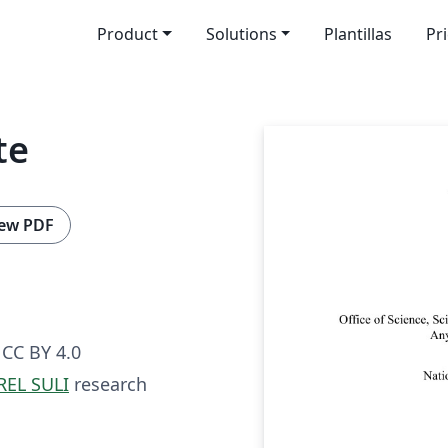
Product
Solutions
Plantillas
Pr
te
ew PDF
CC BY 4.0
REL SULI
research