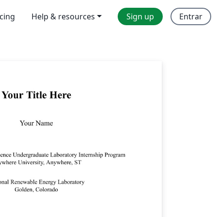
icing
Help & resources
Sign up
Entrar