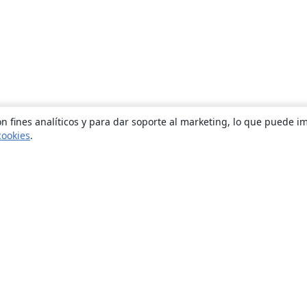
n fines analíticos y para dar soporte al marketing, lo que puede i
cookies
.
Quiénes somos
About us
Empleo