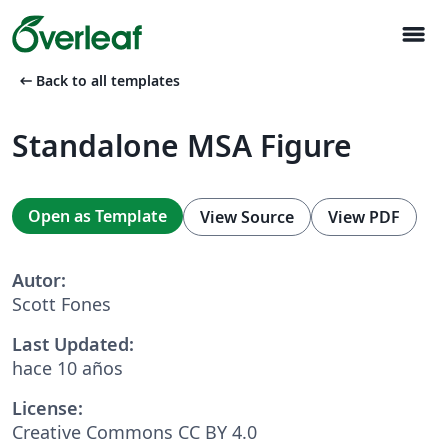
menu
arrow_left_alt
Back to all templates
Standalone MSA Figure
Open as Template
View Source
View PDF
Autor:
Scott Fones
Last Updated:
hace 10 años
License:
Creative Commons CC BY 4.0