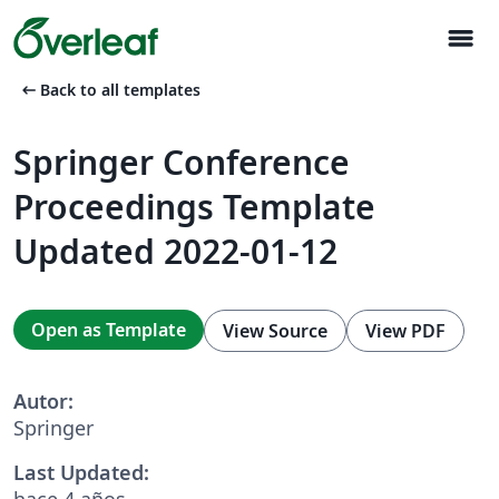
menu
arrow_left_alt
Back to all templates
Springer Conference
Proceedings Template
Updated 2022-01-12
Open as Template
View Source
View PDF
Autor:
Springer
Last Updated:
hace 4 años