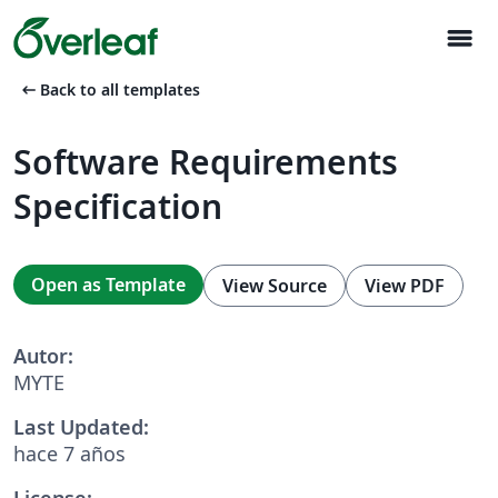
menu
arrow_left_alt
Back to all templates
Software Requirements
Specification
Open as Template
View Source
View PDF
Autor:
MYTE
Last Updated:
hace 7 años
License: