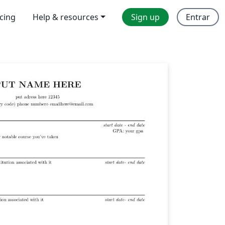
icing
Help & resources
Sign up
Entrar