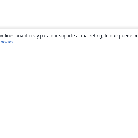
n fines analíticos y para dar soporte al marketing, lo que puede i
cookies
.
Quiénes somos
About us
Empleo
Blog