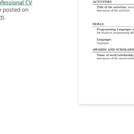
fessional CV
ly posted on
om
.