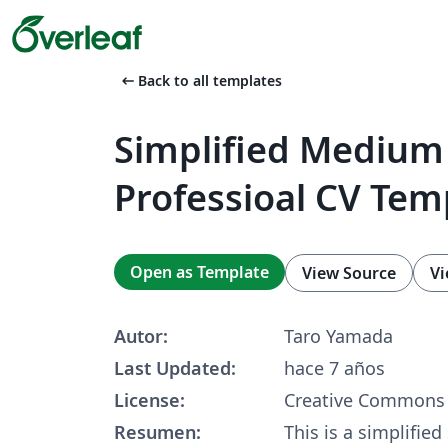
arrow_left_alt
Back to all templates
Simplified Medium
Professioal CV Tem
Open as Template
View Source
Vi
Autor:
Taro Yamada
Last Updated:
hace 7 años
License:
Creative Commons 
Resumen:
This is a simplified