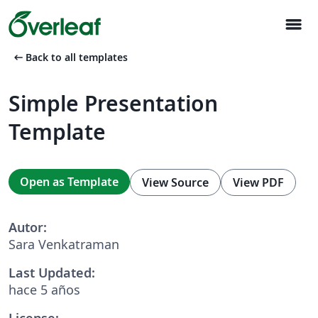
menu
arrow_left_alt
Back to all templates
Simple Presentation
Template
Open as Template
View Source
View PDF
Autor:
Sara Venkatraman
Last Updated:
hace 5 años
License: