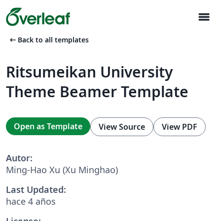
menu
arrow_left_alt
Back to all templates
Ritsumeikan University
Theme Beamer Template
Open as Template
View Source
View PDF
Autor:
Ming-Hao Xu (Xu Minghao)
Last Updated:
hace 4 años
License: